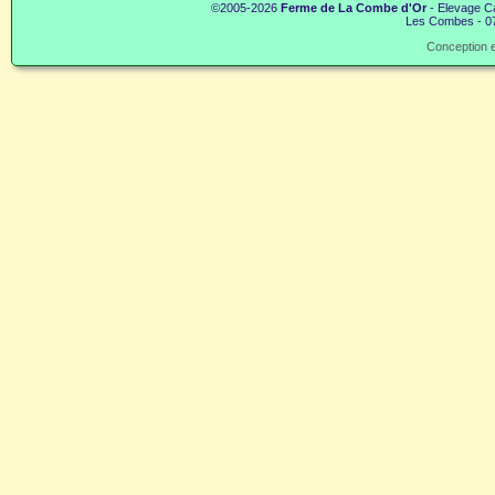
©2005-2026
Ferme de La Combe d'Or
- Elevage Ca
Les Combes - 07
Conception e