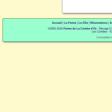
Accueil
|
La Ferme
|
Le Gîte
|
Réservations
|
A
©2005-2026
Ferme de La Combe d'Or
- Elevage Ca
Les Combes - 07
Conception e