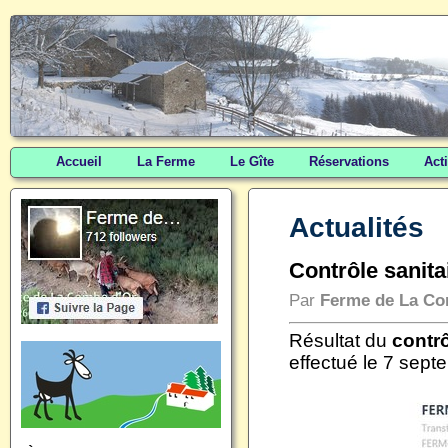
Accueil
La Ferme
Le Gîte
Réservations
Act
Actualités
Contrôle sanit
Par
Ferme de La Co
Résultat du
contrô
effectué le 7 sep