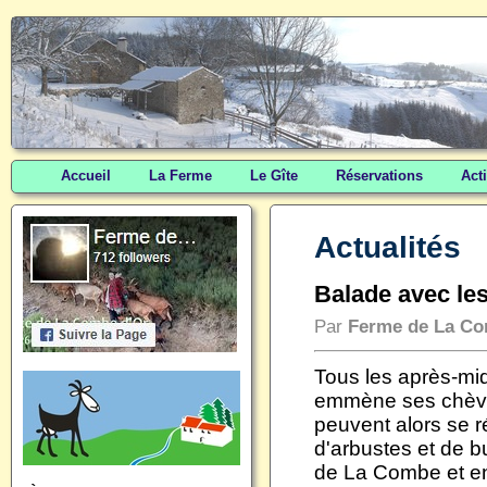
Accueil
La Ferme
Le Gîte
Réservations
Act
Actualités
Balade avec le
Par
Ferme de La Co
Tous les après-mid
emmène ses chèvre
peuvent alors se ré
d'arbustes et de b
de La Combe et enf